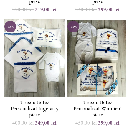
piese
piese
319,00
lei
299,00
lei
350,00
lei
340,00
lei
-13%
-11%
Trusou Botez
Trusou Botez
Personalizat Ingeras 5
Personalizat Winnie 6
piese
piese
349,00
lei
399,00
lei
400,00
lei
450,00
lei