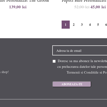
ire Personalizat The Groom
Papuci Mire Personalizat
lei
45,00
lei
52,00
lei
1
2
3
4
5
Doresc sa ma abonez la newsletter
cu prelucrarea datelor tale person
n shop!
Termenii si Conditiile
si
Po