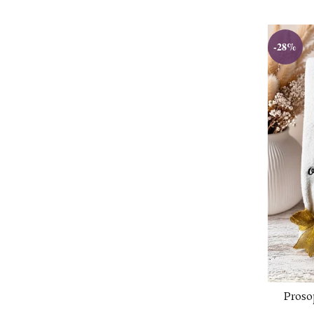
-28%
Proso