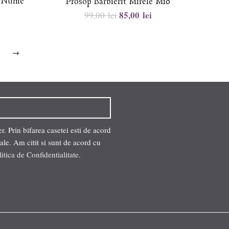
i Nume
Prosop Barbierit Mirele M10
85,00
lei
99,00
lei
6
→
. Prin bifarea casetei esti de acord
ale. Am citit si sunt de acord cu
litica de Confidentialitate
.