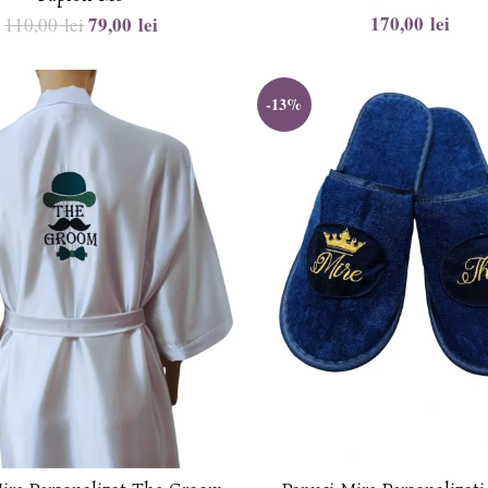
lei
79,00
lei
110,00
lei
-13%