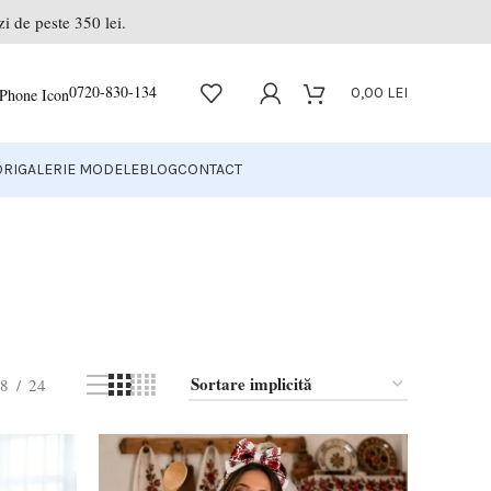
i de peste 350 lei.
0720-830-134
0,00
LEI
RI
GALERIE MODELE
BLOG
CONTACT
8
24