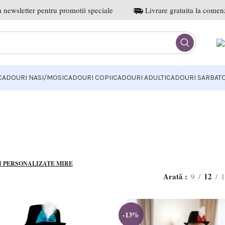
 newsletter pentru promotii speciale
Livrare gratuita la comenz
CADOURI NASI/MOSI
CADOURI COPII
CADOURI ADULTI
CADOURI SARBATO
Mire
I PERSONALIZATE MIRE
Arată
12
9
1
-13%