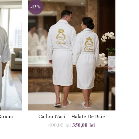
-13%
 Groom
Cadou Nasi – Halate De Baie
350,00
lei
400,00
lei