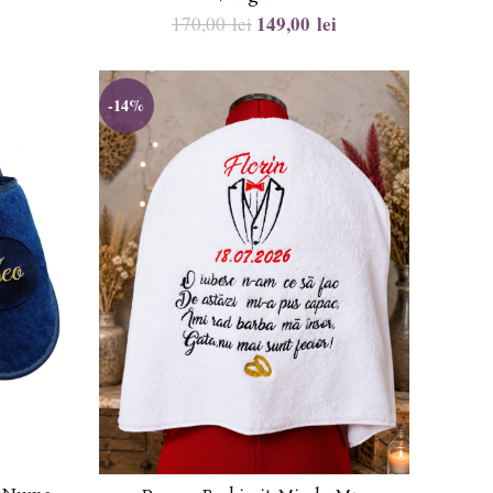
149,00
lei
170,00
lei
-14%