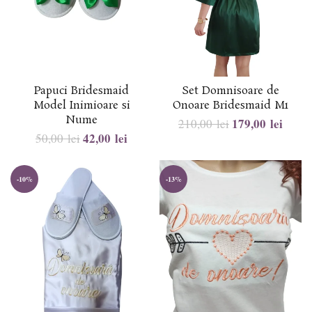
Papuci Bridesmaid
Set Domnisoare de
Model Inimioare si
Onoare Bridesmaid M1
Nume
179,00
lei
210,00
lei
42,00
lei
50,00
lei
-10%
-13%