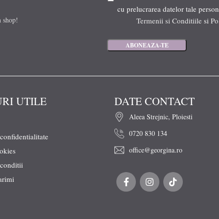
cu prelucrarea datelor tale person
n shop!
Termenii si Conditiile
si
Po
URI UTILE
DATE CONTACT
Aleea Strejnic, Ploiesti
0720 830 134
 confidentialitate
office@georgina.ro
ookies
conditii
arimi