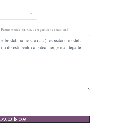
 Pentru modele diferite, va rugam sa ne contactati!
DAUGĂ ÎN COȘ