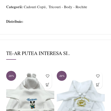
Categorii:
Cadouri Copii
,
Tricouri - Body - Rochite
Distribuie:
TE-AR PUTEA INTERESA SI..
-21%
-21%
-