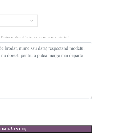
 Pentru modele diferite, va rugam sa ne contactati!
DAUGĂ ÎN COȘ