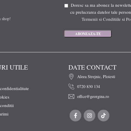
Doresc sa ma abonez la newsletter
cu prelucrarea datelor tale person
n shop!
Termenii si Conditiile
si
Po
URI UTILE
DATE CONTACT
Aleea Strejnic, Ploiesti
0720 830 134
 confidentialitate
office@georgina.ro
ookies
conditii
arimi