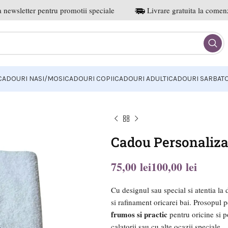
 newsletter pentru promotii speciale
Livrare gratuita la comenz
CADOURI NASI/MOSI
CADOURI COPII
CADOURI ADULTI
CADOURI SARBATO
Cadou Personaliza
lei
lei
Cu designul sau special si atentia la
si rafinament oricarei bai. Prosopul 
frumos si practic
pentru oricine si poa
calatorii sau cu alte ocazii speciale.