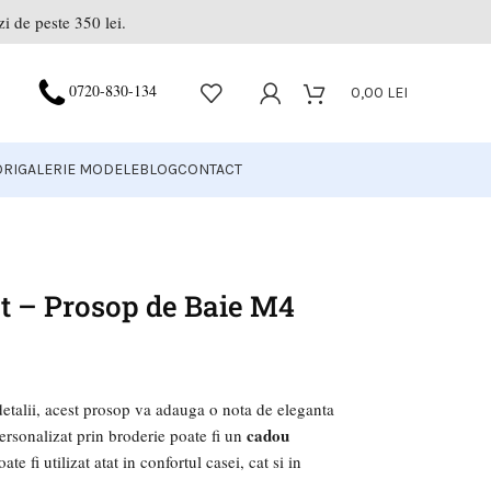
i de peste 350 lei.
0720-830-134
0,00
LEI
RI
GALERIE MODELE
BLOG
CONTACT
t – Prosop de Baie M4
 detalii, acest prosop va adauga o nota de eleganta
cadou
personalizat prin broderie poate fi un
te fi utilizat atat in confortul casei, cat si in