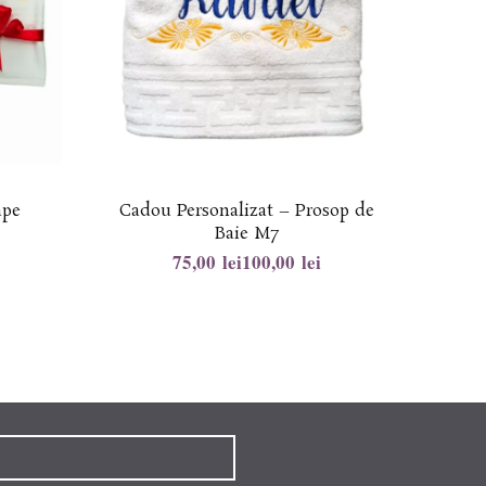
ape
Cadou Personalizat – Prosop de
Cado
Baie M7
lei
lei