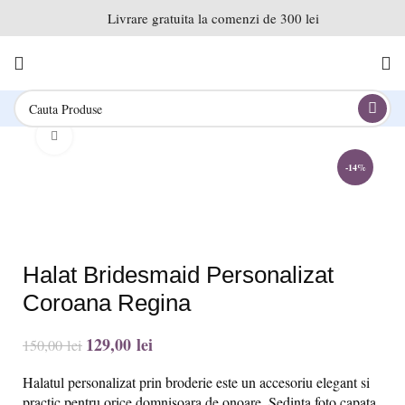
Livrare gratuita la comenzi de 300 lei
Click to enlarge
-14%
Halat Bridesmaid Personalizat
Coroana Regina
129,00
lei
150,00
lei
Halatul personalizat prin broderie este un accesoriu elegant si
practic pentru orice domnisoara de onoare. Sedinta foto capata