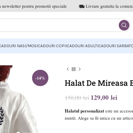
 newsletter pentru promotii speciale
Livrare gratuita la comenz
CADOURI NASI/MOSI
CADOURI COPII
CADOURI ADULTI
CADOURI SARBATO
-14%
Halat De Mireasa 
129,00
lei
150,00
lei
lei
lei
lei
lei
Halatul personalizat
este un accesor
nuntii. Alege sa fii unica cu un artic