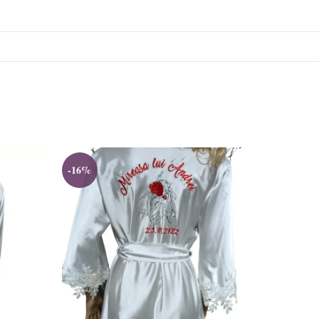
-16%
-7%