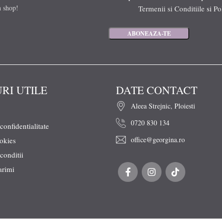
n shop!
Termenii si Conditiile
si
Po
URI UTILE
DATE CONTACT
Aleea Strejnic, Ploiesti
0720 830 134
 confidentialitate
office@georgina.ro
ookies
conditii
arimi