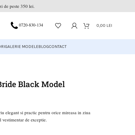
i de peste 350 lei.
0720-830-134
0,00
LEI
RI
GALERIE MODELE
BLOG
CONTACT
Bride Black Model
iu elegant si practic pentru orice mireasa in ziua
ol vestimentar de exceptie.