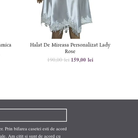
amica
Halat De Mireasa Personalizat Lady
Halat 
Rose
i
159,00
lei
190,00
lei
. Prin bifarea casetei esti de acord
ale. Am citit si sunt de acord cu