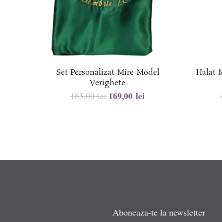
Set Personalizat Mire Model
Halat 
Verighete
169,00
lei
185,00
lei
Aboneaza-te la newsletter