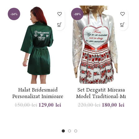
-14%
-18%
-
Halat Bridesmaid
Set Dezgatit Mireasa
Personalizat Inimioare
Model Traditional-M1
129,00
lei
180,00
lei
150,00
lei
220,00
lei