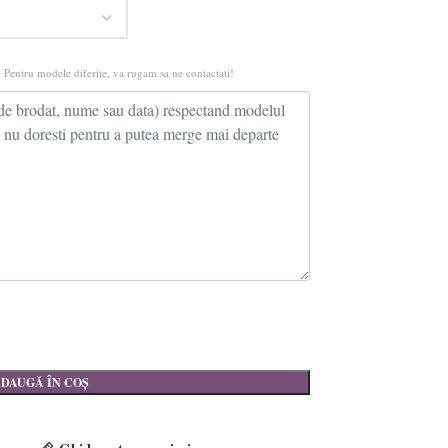
 Pentru modele diferite, va rugam sa ne contactati!
DAUGĂ ÎN COȘ