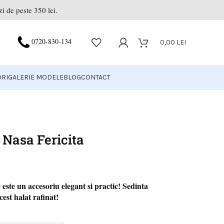
i de peste 350 lei.
0720-830-134
0,00
LEI
RI
GALERIE MODELE
BLOG
CONTACT
 Nasa Fericita
 este un accesoriu elegant si practic! Sedinta
est halat rafinat!