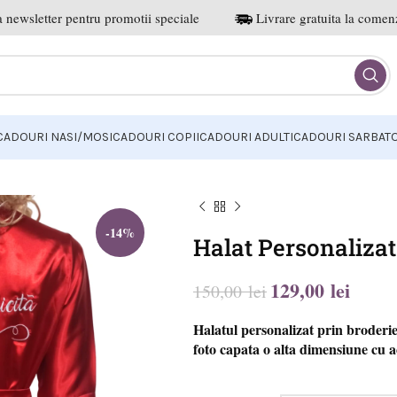
 newsletter pentru promotii speciale
Livrare gratuita la comenz
CADOURI NASI/MOSI
CADOURI COPII
CADOURI ADULTI
CADOURI SARBATO
-14%
Halat Personalizat
129,00
lei
150,00
lei
lei
lei
lei
lei
Halatul personalizat prin broderie
foto capata o alta dimensiune cu ac