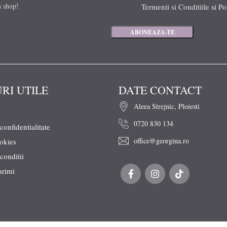
n shop!
Termenii si Conditiile
si
Po
URI UTILE
DATE CONTACT
Aleea Strejnic, Ploiesti
0720 830 134
 confidentialitate
office@georgina.ro
ookies
conditii
arimi