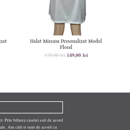
izat
Halat Mireasa Personalizat Model
Halat 
Floral
i
149,00
lei
170,00
lei
. Prin bifarea casetei esti de acord
ale. Am citit si sunt de acord cu