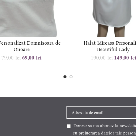
Personalizat Domnisoara de
Halat Mireasa Personal
Onoare
Beautiful Lady
69,00
lei
149,00
le
79,00
lei
190,00
lei
Doresc sa ma abonez la newsletter
cu prelucrarea datelor tale person