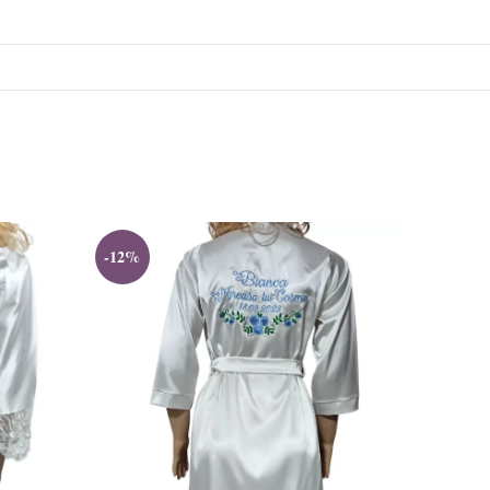
-12%
-7%