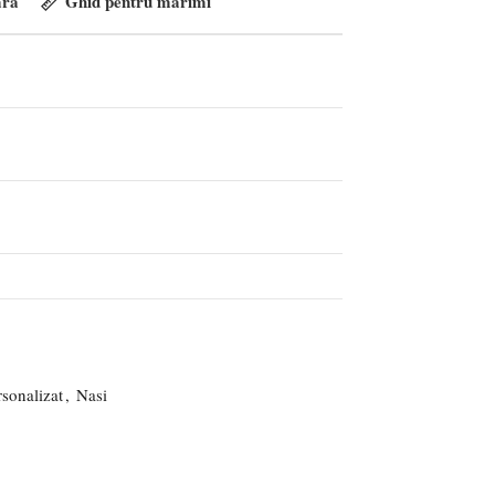
ra
Ghid pentru marimi
rsonalizat
,
Nasi