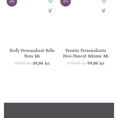
-18%
-17%
-
Body Personalizat Bebe
Pernita Personalizata
Boss M1
Nou-Nascut Minnie M1
49,00
lei
99,00
lei
60,00
lei
119,00
lei