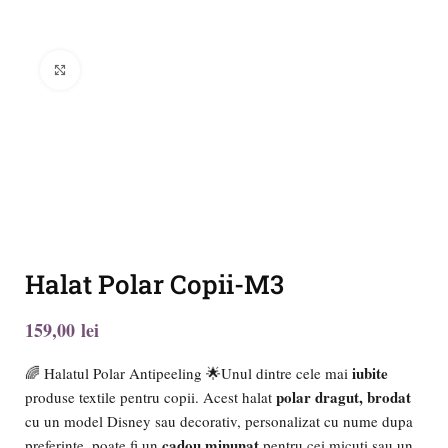
Click to enlarge
Halat Polar Copii-M3
lei
iubite
🌈 Halatul Polar Antipeeling 🌟Unul dintre cele mai
polar dragut, brodat
produse textile pentru copii. Acest halat
cu un model Disney sau decorativ, personalizat cu nume dupa
cadou minunat
preferinte, poate fi un
pentru cei micuti sau un