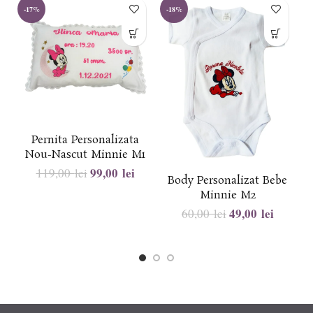
-17%
-18%
-
Pernita Personalizata
Nou-Nascut Minnie M1
99,00
lei
119,00
lei
Body Personalizat Bebe
Minnie M2
49,00
lei
60,00
lei