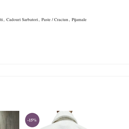
ti
,
Cadouri Sarbatori
,
Paste / Craciun
,
Pijamale
-15%