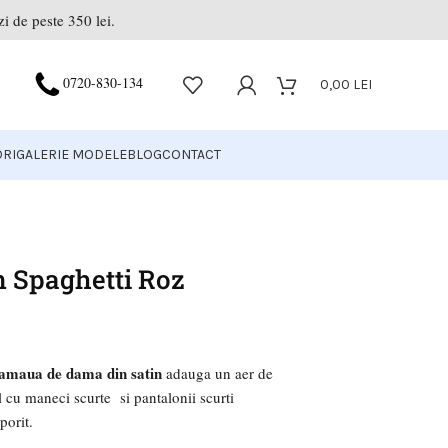
i de peste 350 lei.
0720-830-134
0,00
LEI
RI
GALERIE MODELE
BLOG
CONTACT
 Spaghetti Roz
jamaua de dama din satin
adauga un aer de
 cu maneci scurte si pantalonii scurti
porit.