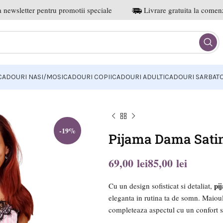
 newsletter pentru promotii speciale
Livrare gratuita la comenz
CADOURI NASI/MOSI
CADOURI COPII
CADOURI ADULTI
CADOURI SARBATO
-19%
Pijama Dama Satin
lei
lei
lei
lei
pi
Cu un design sofisticat si detaliat,
eleganta in rutina ta de somn. Maioul
completeaza aspectul cu un confort s