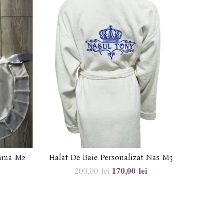
Dama M2
Halat De Baie Personalizat Nas M3
Halat 
170,00
lei
200,00
lei