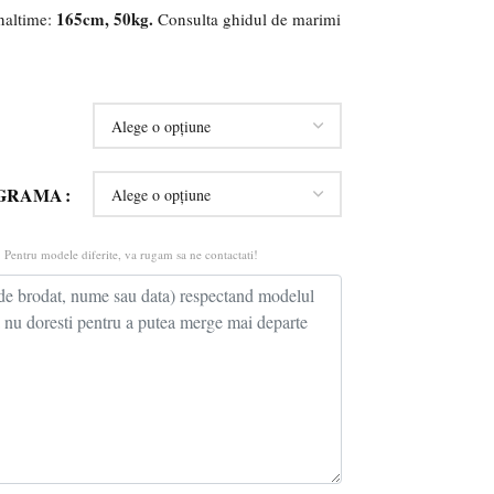
165cm, 50kg.
Inaltime:
Consulta ghidul de marimi
OGRAMA
 Pentru modele diferite, va rugam sa ne contactati!