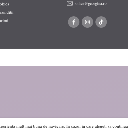
office@georgina.ro
ookies
conditii
arimi
xperienta mult mai buna de navigare. In cazul in care alegeti sa continuati