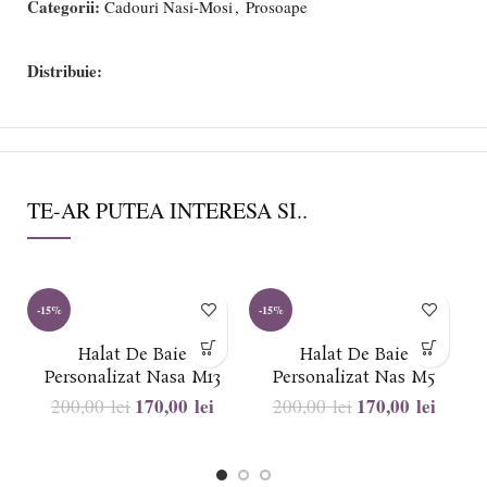
Categorii:
Cadouri Nasi-Mosi
,
Prosoape
Distribuie:
TE-AR PUTEA INTERESA SI..
-15%
-15%
-
Halat De Baie
Halat De Baie
Personalizat Nasa M13
Personalizat Nas M5
170,00
lei
170,00
lei
200,00
lei
200,00
lei