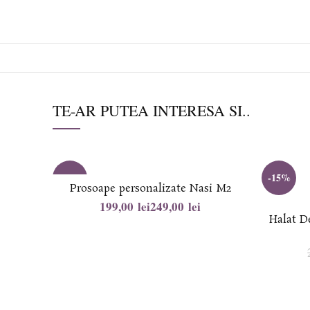
TE-AR PUTEA INTERESA SI..
-20%
-15%
Prosoape personalizate Nasi M2
lei
lei
Halat D