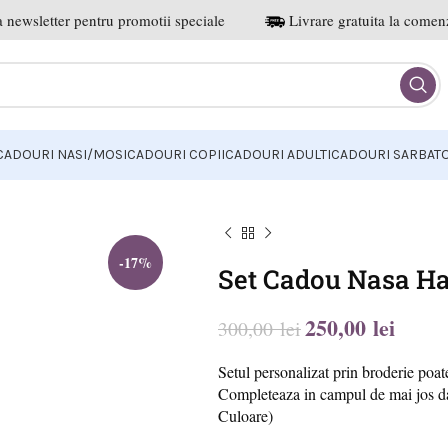
 newsletter pentru promotii speciale
Livrare gratuita la comenz
CADOURI NASI/MOSI
CADOURI COPII
CADOURI ADULTI
CADOURI SARBATO
-17%
Set Cadou Nasa Ha
250,00
lei
300,00
lei
lei
lei
lei
lei
Setul personalizat prin broderie poat
Completeaza in campul de mai jos d
Culoare)