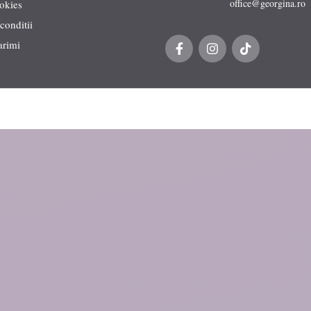
office@georgina.ro
ookies
conditii
arimi