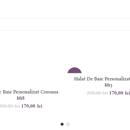
-15%
Halat De Baie Personaliza
M13
170,00
le
e Baie Personalizat Coroana
200,00
lei
M18
170,00
lei
200,00
lei