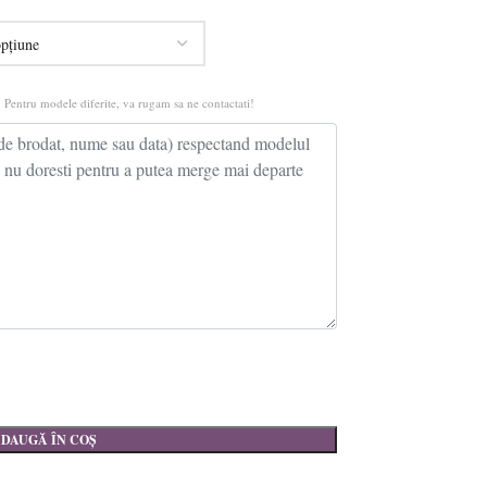
 Pentru modele diferite, va rugam sa ne contactati!
DAUGĂ ÎN COȘ