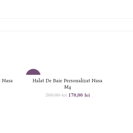
-15%
-23%
t Nasa
Halat De Baie Personalizat Nasa
Hala
M4
i
170,00
lei
200,00
lei