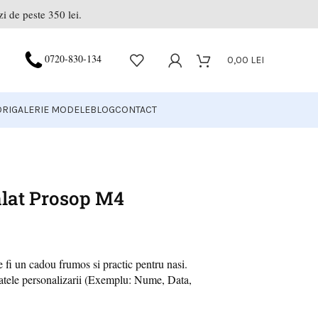
i de peste 350 lei.
0720-830-134
0,00
LEI
RI
GALERIE MODELE
BLOG
CONTACT
lat Prosop M4
e fi un cadou frumos si practic pentru nasi.
atele personalizarii (Exemplu: Nume, Data,