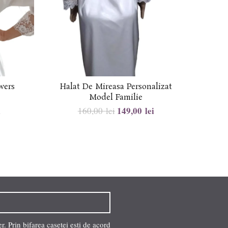
wers
Halat De Mireasa Personalizat
Halat 
Model Familie
i
149,00
lei
160,00
lei
. Prin bifarea casetei esti de acord