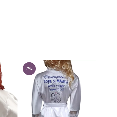
-7%
-7%