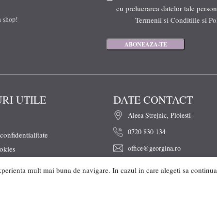
cu prelucrarea datelor tale person
n shop!
Termenii si Conditiile
si
Po
URI UTILE
DATE CONTACT
Aleea Strejnic, Ploiesti
0720 830 134
 confidentialitate
office@georgina.ro
ookies
conditii
xperienta mult mai buna de navigare. In cazul in care alegeti sa continuati
arimi