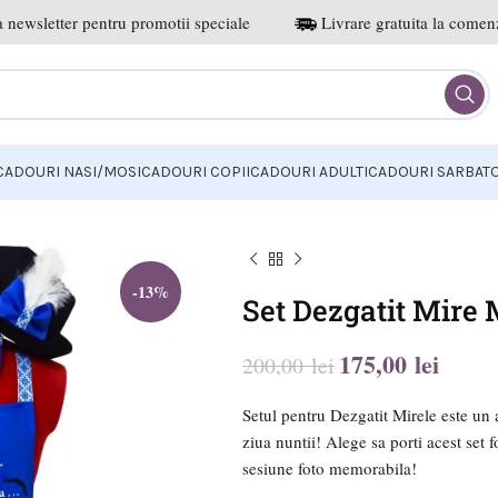
 newsletter pentru promotii speciale
Livrare gratuita la comenz
CADOURI NASI/MOSI
CADOURI COPII
CADOURI ADULTI
CADOURI SARBATO
-13%
Set Dezgatit Mire
175,00
lei
200,00
lei
lei
lei
lei
lei
Setul pentru Dezgatit Mirele este un 
ziua nuntii! Alege sa porti acest set 
sesiune foto memorabila!