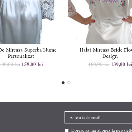
 De Mireasa Superba Nume
Halat Mireasa Bride Flo
Personalizat
Design
159,00
lei
139,00
le
180,00
lei
160,00
lei
Doresc sa ma abonez la newsletter