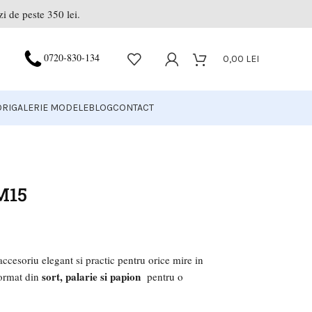
i de peste 350 lei.
0720-830-134
0,00
LEI
RI
GALERIE MODELE
BLOG
CONTACT
 M15
accesoriu elegant si practic pentru orice mire in
sort, palarie si papion
format din
pentru o