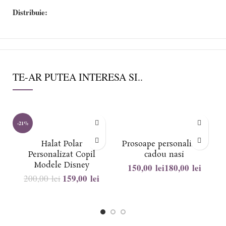
Distribuie:
TE-AR PUTEA INTERESA SI..
-21%
-
Halat Polar
Prosoape personalizate
Personalizat Copil
cadou nasi
Modele Disney
lei
lei
159,00
lei
200,00
lei