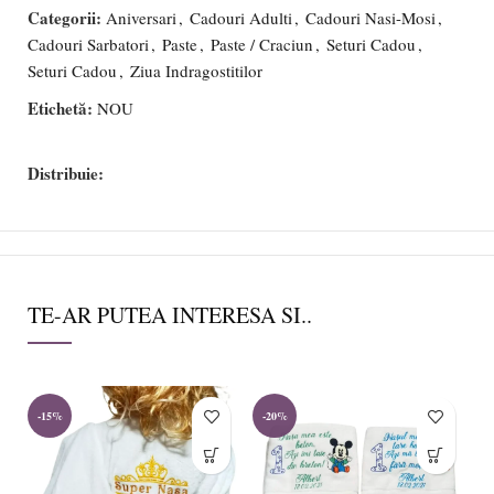
Categorii:
Aniversari
,
Cadouri Adulti
,
Cadouri Nasi-Mosi
,
Cadouri Sarbatori
,
Paste
,
Paste / Craciun
,
Seturi Cadou
,
Seturi Cadou
,
Ziua Indragostitilor
Etichetă:
NOU
Distribuie:
TE-AR PUTEA INTERESA SI..
-15%
-20%
-