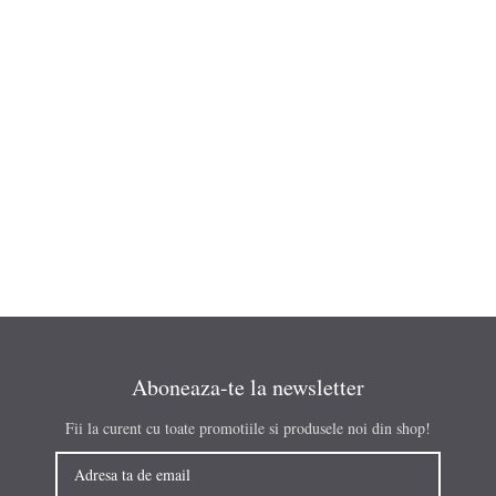
ET VESTIBULUM QUIS A SUSPENDISSE
DECOR
Aboneaza-te la newsletter
Fii la curent cu toate promotiile si produsele noi din shop!