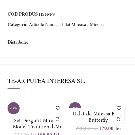
COD PRODUS
HSFM-9
Categorii:
Articole Nunta
,
Halat Mireasa
,
Mireasa
Distribuie:
TE-AR PUTEA INTERESA SI..
-18%
-19%
-
Halat de Mireasa Bride
Butterfly
Set Dezgatit Mireasa
Model Traditional-M1
179,00
lei
220,00
lei
180,00
lei
220,00
lei