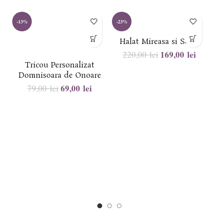
-13%
-23%
-
Halat Mireasa si Sotie
169,00
lei
220,00
lei
Tricou Personalizat
Domnisoara de Onoare
69,00
lei
79,00
lei