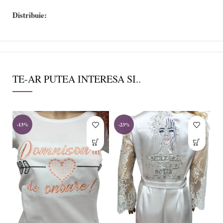
Distribuie:
TE-AR PUTEA INTERESA SI..
-13%
-23%
-