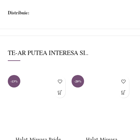
Distribuie:
TE-AR PUTEA INTERESA SI..
-13%
-20%
-
Halat Mireasa Bride
Halat Mireasa