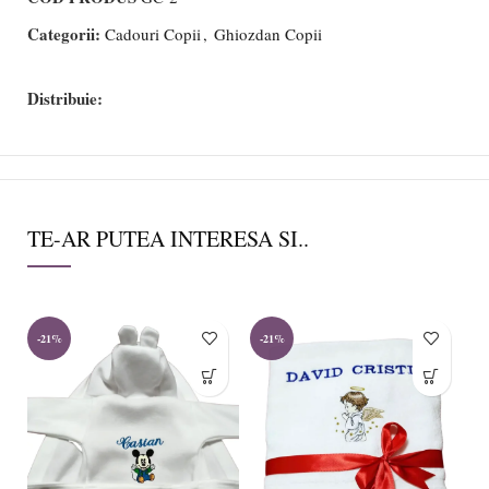
Categorii:
Cadouri Copii
,
Ghiozdan Copii
Distribuie:
TE-AR PUTEA INTERESA SI..
-21%
-21%
-