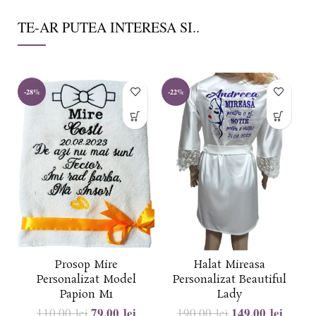
TE-AR PUTEA INTERESA SI..
-28%
-22%
-
Prosop Mire
Halat Mireasa
Personalizat Model
Personalizat Beautiful
Papion M1
Lady
79,00
lei
149,00
lei
110,00
lei
190,00
lei