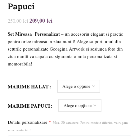
Papuci
209,00
lei
250,00
lei
Set Mireasa
Personalizat
– un accesoriu elegant si practic
pentru orice mireasa in ziua nuntii! Alege sa porti
unul din
seturile personalizate
Georgina Artwork si sesiunea foto din
ziua nuntii va capata cu siguranta o nota personalizata si
memorabila!
MARIME HALAT
MARIME PAPUCI
Detalii personalizare
*
Max. 50 caractere. Pentru modele diferite, va rugam
sa ne contactati!