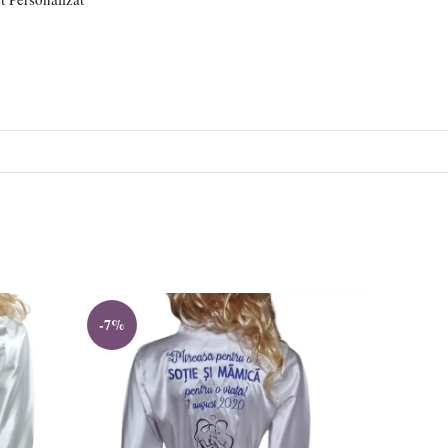
-7%
-7%