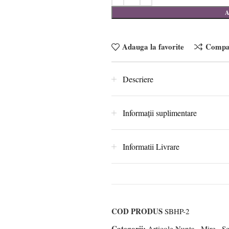
A
Adauga la favorite
Compa
Descriere
Informații suplimentare
Informatii Livrare
COD PRODUS
SBHP-2
Categorii:
Articole Nunta
,
Mire
,
Se