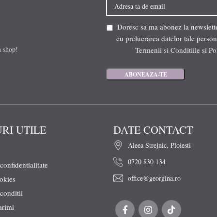
Doresc sa ma abonez la newsletter
cu prelucrarea datelor tale person
n shop!
Termenii si Conditiile
si
Po
URI UTILE
DATE CONTACT
Aleea Strejnic, Ploiesti
0720 830 134
 confidentialitate
office@georgina.ro
ookies
conditii
arimi