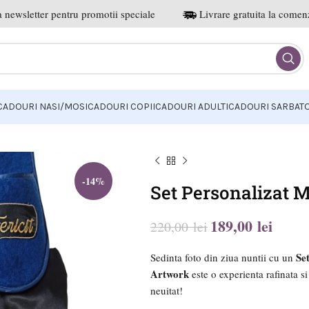
 newsletter pentru promotii speciale
Livrare gratuita la comenz
CADOURI NASI/MOSI
CADOURI COPII
CADOURI ADULTI
CADOURI SARBATO
-14%
Set Personalizat Mi
189,00
lei
220,00
lei
lei
lei
lei
lei
Set
Sedinta foto din ziua nuntii cu un
Artwork
este o experienta rafinata si
neuitat!