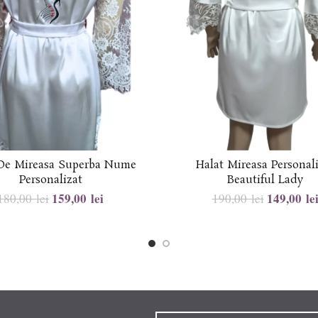
 De Mireasa Superba Nume
Halat Mireasa Personal
Personalizat
Beautiful Lady
159,00
lei
149,00
le
180,00
lei
190,00
lei