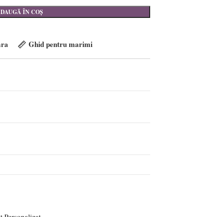
DAUGĂ ÎN COȘ
ra
Ghid pentru marimi
t Personalizat