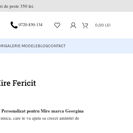
i de peste 350 lei.
0720-830-134
0,00
LEI
RI
GALERIE MODELE
BLOG
CONTACT
re Fericit
 Personalizat pentru Mire marca Georgina
 unica, care te va ajuta sa creezi amintiri de