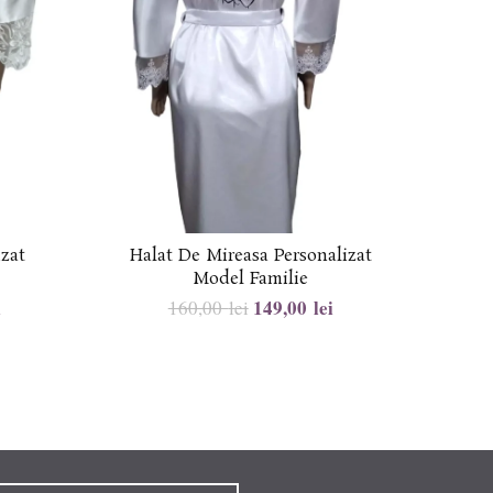
izat
Halat De Mireasa Personalizat
Halat 
Model Familie
i
149,00
lei
160,00
lei