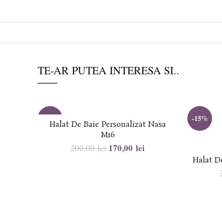
TE-AR PUTEA INTERESA SI..
-15%
-15%
Halat De Baie Personalizat Nasa
M16
170,00
lei
200,00
lei
Halat D