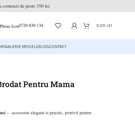
la comenzi de peste 350 lei.
0720-830-134
0,00
LEI
RI
GALERIE MODELE
BLOG
CONTACT
 Brodat Pentru Mama
mei
– accesoriu elegant si practic, potrivit pentru
.