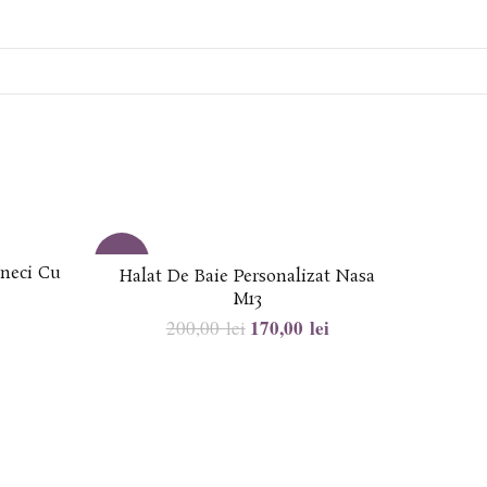
-15%
-23%
aneci Cu
Halat De Baie Personalizat Nasa
Hala
M13
170,00
lei
200,00
lei