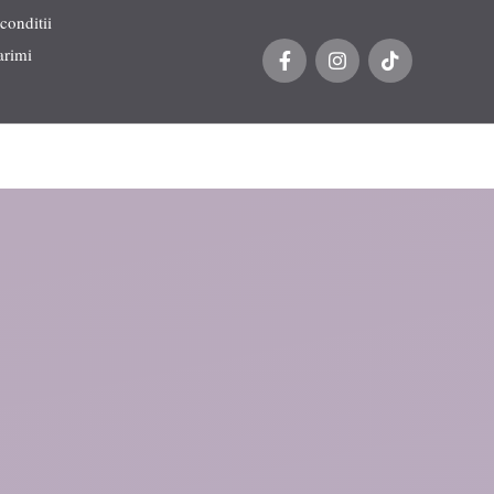
conditii
arimi