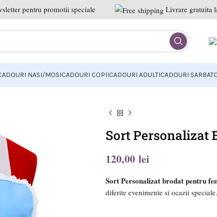
letter pentru promotii speciale
Livrare gratuita 
CADOURI NASI/MOSI
CADOURI COPII
CADOURI ADULTI
CADOURI SARBATO
Sort Personalizat
lei
lei
lei
Sort Personalizat brodat pentru fe
diferite evenimente si ocazii speciale