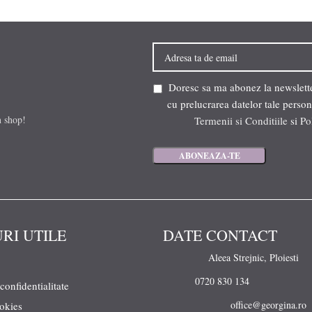
Doresc sa ma abonez la newsletter
cu prelucrarea datelor tale person
n shop!
Termenii si Conditiile
si
Po
URI UTILE
DATE CONTACT
Aleea Strejnic, Ploiesti
0720 830 134
 confidentialitate
office@georgina.ro
ookies