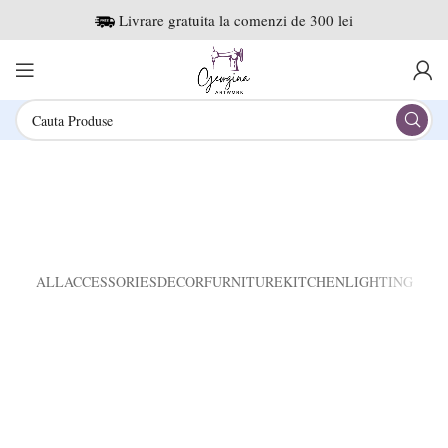
Livrare gratuita la comenzi de 300 lei
Furniture
ALL
ACCESSORIES
DECOR
FURNITURE
KITCHEN
LIGHTING
NETUS EU MOLLIS HAC DIGNIS
A LACUS BIBENDUM PULVINAR
FURNITURE
FURNITURE