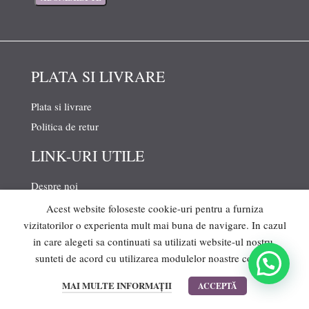
PLATA SI LIVRARE
Plata si livrare
Politica de retur
LINK-URI UTILE
Despre noi
Politica de confidentialitate
Acest website foloseste cookie-uri pentru a furniza
vizitatorilor o experienta mult mai buna de navigare. In cazul
Politica Cookies
in care alegeti sa continuati sa utilizati website-ul nostru,
Termeni si conditii
sunteti de acord cu utilizarea modulelor noastre cookie.
Ghid de marimi
0
MAI MULTE INFORMAȚII
ACCEPTĂ
DATE CONTACT
Cos
Lista de dorinte